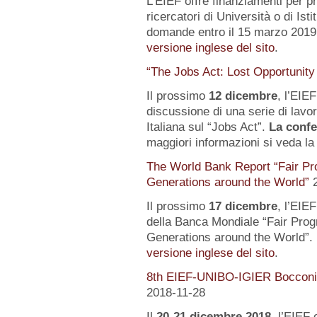
L’EIEF offre finanziamenti per pr
ricercatori di Università o di Istit
domande entro il 15 marzo 2019.
versione inglese del sito
.
“The Jobs Act: Lost Opportunity
Il prossimo
12 dicembre
, l’EIE
discussione di una serie di lavo
Italiana sul “Jobs Act”.
La confe
maggiori informazioni si veda l
The World Bank Report “Fair Pr
Generations around the World”
Il prossimo
17 dicembre
, l’EIE
della Banca Mondiale “Fair Pro
Generations around the World”. 
versione inglese del sito
.
8th EIEF-UNIBO-IGIER Bocconi 
2018-11-28
Il
20-21 dicembre 2018
, l’EIEF 