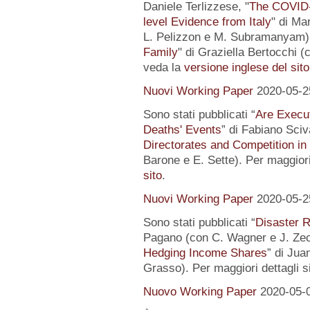
Daniele Terlizzese, "
The COVID-1
level Evidence from Italy
" di Ma
L. Pelizzon e M. Subramanyam) 
Family
" di Graziella Bertocchi (
veda la
versione inglese del sito
Nuovi Working Paper
2020-05-2
Sono stati pubblicati “
Are Execut
Deaths' Events
” di Fabiano Sciv
Directorates and Competition in
Barone e E. Sette). Per maggiori
sito
.
Nuovi Working Paper
2020-05-2
Sono stati pubblicati “
Disaster R
Pagano (con C. Wagner e J. Zec
Hedging Income Shares
” di Jua
Grasso). Per maggiori dettagli s
Nuovo Working Paper
2020-05-