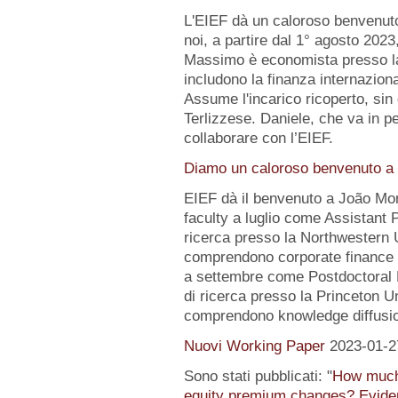
L'EIEF dà un caloroso benvenut
noi, a partire dal 1° agosto 2023
Massimo è economista presso la B
includono la finanza internazion
Assume l'incarico ricoperto, sin 
Terlizzese. Daniele, che va in pe
collaborare con l’EIEF.
Diamo un caloroso benvenuto a 
EIEF dà il benvenuto a João Mo
faculty a luglio come Assistant 
ricerca presso la Northwestern Un
comprendono corporate finance e
a settembre come Postdoctoral 
di ricerca presso la Princeton Uni
comprendono knowledge diffusio
Nuovi Working Paper
2023-01-2
Sono stati pubblicati: "
How much 
equity premium changes? Eviden