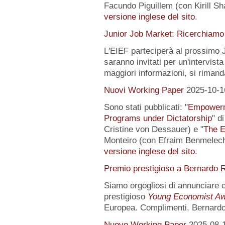
Facundo Piguillem (con Kirill Sh
versione inglese del sito
.
Junior Job Market: Ricerchiamo 
L'EIEF parteciperà al prossimo J
saranno invitati per un'intervista
maggiori informazioni, si rimand
Nuovi Working Paper
2025-10-1
Sono stati pubblicati: "
Empowerme
Programs under Dictatorship
" d
Cristine von Dessauer) e "
The E
Monteiro (con Efraim Benmelech)
versione inglese del sito
.
Premio prestigioso a Bernardo R
Siamo orgogliosi di annunciare
prestigioso
Young Economist Aw
Europea. Complimenti, Bernardo
Nuovo Working Paper
2025-08-