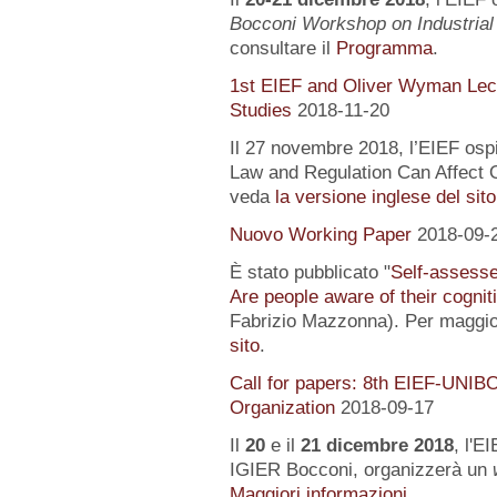
Bocconi Workshop on Industrial
consultare il
Programma
.
1st EIEF and Oliver Wyman Lect
Studies
2018-11-20
Il 27 novembre 2018, l’EIEF osp
Law and Regulation Can Affect O
veda
la versione inglese del sito
Nuovo Working Paper
2018-09-
È stato pubblicato "
Self-assessed
Are people aware of their cognit
Fabrizio Mazzonna). Per maggior
sito
.
Call for papers: 8th EIEF-UNIB
Organization
2018-09-17
Il
20
e il
21 dicembre 2018
, l'E
IGIER Bocconi, organizzerà un
Maggiori informazioni...