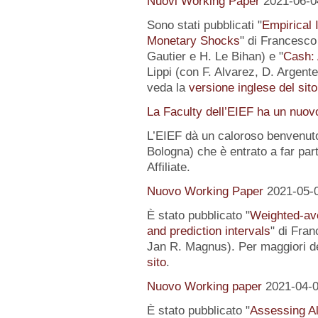
Nuovi Working Paper
2021-06-0
Sono stati pubblicati "
Empirical I
Monetary Shocks
" di Francesco 
Gautier e H. Le Bihan) e "
Cash: 
Lippi (con F. Alvarez, D. Argente
veda la
versione inglese del sito
La Faculty dell’EIEF ha un nuo
L’EIEF dà un caloroso benvenut
Bologna) che è entrato a far pa
Affiliate.
Nuovo Working Paper
2021-05-
È stato pubblicato "
Weighted-av
and prediction intervals
" di Fra
Jan R. Magnus). Per maggiori de
sito
.
Nuovo Working paper
2021-04-
È stato pubblicato "
Assessing Al