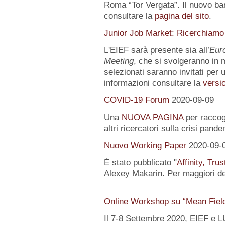
Roma “Tor Vergata”. Il nuovo ba
consultare la
pagina del sito
.
Junior Job Market: Ricerchiamo
L'EIEF sarà presente sia all’
Eur
Meeting
, che si svolgeranno in m
selezionati saranno invitati per u
informazioni consultare la
versio
COVID-19 Forum
2020-09-09
Una
NUOVA PAGINA
per raccogl
altri ricercatori sulla crisi pand
Nuovo Working Paper
2020-09-
È stato pubblicato "
Affinity, Tru
Alexey Makarin. Per maggiori det
Online Workshop su “Mean Fiel
Il 7-8 Settembre 2020, EIEF e 