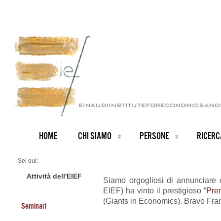
HOME
CHI SIAMO
PERSONE
RICERC
Sei qui:
Home
ARCHIVIO NOTIZIE
Attività dell'EIEF
Siamo orgogliosi di annunciare 
News IT archive
EIEF) ha vinto il prestigioso “
Pre
Premio prestigioso a Francesco Lippi
(Giants in Economics). Bravo Fra
Seminari