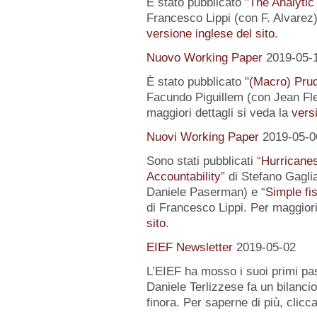
È stato pubblicato "
The Analytic
Francesco Lippi (con F. Alvarez).
versione inglese del sito
.
Nuovo Working Paper
2019-05-
È stato pubblicato "
(Macro) Prud
Facundo Piguillem (con Jean Fle
maggiori dettagli si veda la
versi
Nuovi Working Paper
2019-05-0
Sono stati pubblicati “
Hurricanes
Accountability
” di Stefano Gagli
Daniele Paserman) e “
Simple fi
di Francesco Lippi. Per maggiori
sito
.
EIEF Newsletter
2019-05-02
L’EIEF ha mosso i suoi primi pas
Daniele Terlizzese fa un bilancio
finora. Per saperne di più, clicc