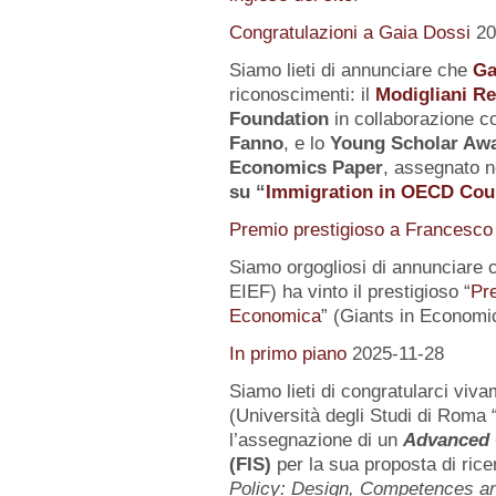
Congratulazioni a Gaia Dossi
20
Siamo lieti di annunciare che
Ga
riconoscimenti: il
Modigliani R
Foundation
in collaborazione co
Fanno
, e lo
Young Scholar Awa
Economics Paper
, assegnato n
su
“
Immigration in OECD Cou
Premio prestigioso a Francesco 
Siamo orgogliosi di annunciare 
EIEF) ha vinto il prestigioso “
Pr
Economica
” (Giants in Economi
In primo piano
2025-11-28
Siamo lieti di congratularci vi
(Università degli Studi di Roma 
l’assegnazione di un
Advanced 
(FIS)
per la sua proposta di rice
Policy: Design, Competences 