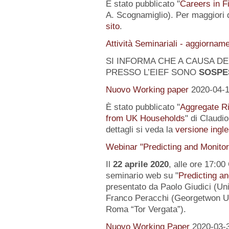
È stato pubblicato "
Careers in F
A. Scognamiglio). Per maggiori d
sito
.
Attività Seminariali - aggiornam
SI INFORMA CHE A CAUSA DEL
PRESSO L’EIEF SONO
SOSPE
Nuovo Working paper
2020-04-
È stato pubblicato "
Aggregate Ri
from UK Households
" di Claudi
dettagli si veda la
versione ingle
Webinar "Predicting and Monito
Il
22 aprile 2020
, alle ore 17:00
seminario web su "
Predicting a
presentato da Paolo Giudici (Uni
Franco Peracchi (Georgetwon Uni
Roma “Tor Vergata”).
Nuovo Working Paper
2020-03-