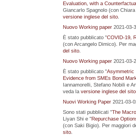
Evaluation, with a Counterfactu
Giancarlo Spagnolo (con Chiara L
versione inglese del sito
.
Nuovo Working paper
2021-03-
È stato pubblicato "
COVID-19, R
(con Arcangelo Dimico). Per magg
del sito
.
Nuovo Working paper
2021-03-
È stato pubblicato "
Asymmetric I
Evidence from SMEs Bond Mark
Iannamorelli, Stefano Nobili e An
veda la
versione inglese del sito
Nuovi Working Paper
2021-03-0
Sono stati pubblicati "
The Macro
Liyan Shi e "
Repurchase Options
(con Saki Bigio). Per maggiori de
sito
.