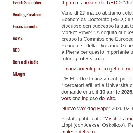
Eventi Scientifici
Il primo laureato del RED
2026-
Venerdì 27 marzo abbiamo celeb
Visiting Positions
Economics Doctorate (RED): il s
discusso con successo la sua te
Finanziamenti
Market Power.” A seguito di quest
RoME
presso la Commissione Europea, 
Economist della Direzione Gener
RED
a Pierre per questo importante tr
futuro professionale.
Borse di studio
Finanziamenti per progetti di ric
MLegis
L’EIEF offre finanziamenti per pr
ricercatori affiliati a Università o 
domande entro il
10 aprile 2026
versione inglese del sito
.
Nuovo Working Paper
2026-02-
È stato pubblicato "
Misallocatio
Lippi (con Aleksei Oskolkov). Pe
inglese del sito
.