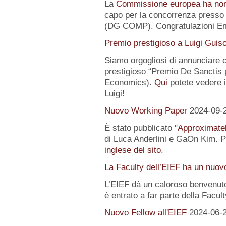
La
Commissione europea ha no
capo per la concorrenza presso 
(DG COMP). Congratulazioni E
Premio prestigioso a Luigi Guis
Siamo orgogliosi di annunciare
prestigioso “Premio De Sanctis 
Economics).
Qui
potete vedere i 
Luigi!
Nuovo Working Paper
2024-09-
È stato pubblicato "
Approximatel
di Luca Anderlini e GaOn Kim. Pe
inglese del sito
.
La Faculty dell’EIEF ha un nuo
L’EIEF dà un caloroso benvenut
è entrato a far parte della Facul
Nuovo Fellow all'EIEF
2024-06-