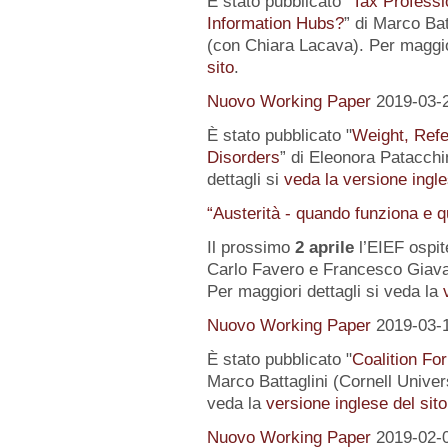
È stato pubblicato "
Tax Professi
Information Hubs?
” di Marco Bat
(con Chiara Lacava). Per maggior
sito
.
Nuovo Working Paper
2019-03-
È stato pubblicato "
Weight, Refe
Disorders
” di Eleonora Patacchin
dettagli si
veda la versione ingle
“Austerità - quando funziona e 
Il prossimo
2 aprile
l’EIEF ospit
Carlo Favero e Francesco Giavaz
Per maggiori dettagli si veda la
Nuovo Working Paper
2019-03-
È stato pubblicato "
Coalition For
Marco Battaglini (Cornell Univer
veda la
versione inglese del sito
Nuovo Working Paper
2019-02-