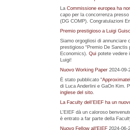
La
Commissione europea ha no
capo per la concorrenza presso 
(DG COMP). Congratulazioni E
Premio prestigioso a Luigi Guis
Siamo orgogliosi di annunciare
prestigioso “Premio De Sanctis 
Economics).
Qui
potete vedere i 
Luigi!
Nuovo Working Paper
2024-09-
È stato pubblicato "
Approximatel
di Luca Anderlini e GaOn Kim. Pe
inglese del sito
.
La Faculty dell’EIEF ha un nuo
L’EIEF dà un caloroso benvenut
è entrato a far parte della Facul
Nuovo Fellow all'EIEF
2024-06-