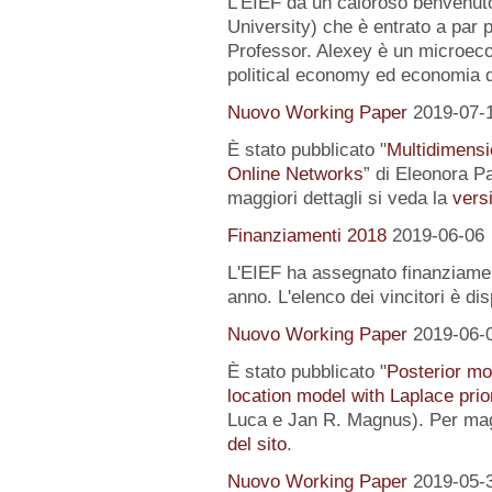
L’EIEF dà un caloroso benvenut
University) che è entrato a par 
Professor. Alexey è un microeco
political economy ed economia 
Nuovo Working Paper
2019-07-
È stato pubblicato "
Multidimensi
Online Networks
” di Eleonora P
maggiori dettagli si veda la
versi
Finanziamenti 2018
2019-06-06
L'EIEF ha assegnato finanziamenti
anno. L'elenco dei vincitori è di
Nuovo Working Paper
2019-06-
È stato pubblicato "
Posterior mo
location model with Laplace prio
Luca e Jan R. Magnus). Per magg
del sito
.
Nuovo Working Paper
2019-05-