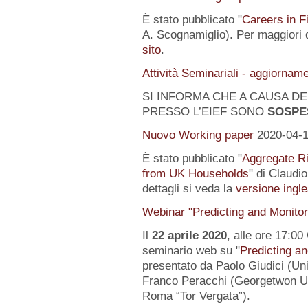
È stato pubblicato "
Careers in F
A. Scognamiglio). Per maggiori d
sito
.
Attività Seminariali - aggiornam
SI INFORMA CHE A CAUSA DEL
PRESSO L’EIEF SONO
SOSPE
Nuovo Working paper
2020-04-
È stato pubblicato "
Aggregate Ri
from UK Households
" di Claudi
dettagli si veda la
versione ingle
Webinar "Predicting and Monito
Il
22 aprile 2020
, alle ore 17:00
seminario web su "
Predicting a
presentato da Paolo Giudici (Uni
Franco Peracchi (Georgetwon Uni
Roma “Tor Vergata”).