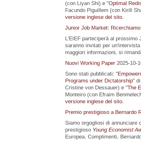
(con Liyan Shi) e "
Optimal Redis
Facundo Piguillem (con Kirill Sh
versione inglese del sito
.
Junior Job Market: Ricerchiamo 
L'EIEF parteciperà al prossimo J
saranno invitati per un'intervista
maggiori informazioni, si rimand
Nuovi Working Paper
2025-10-1
Sono stati pubblicati: "
Empowerme
Programs under Dictatorship
" d
Cristine von Dessauer) e "
The E
Monteiro (con Efraim Benmelech)
versione inglese del sito
.
Premio prestigioso a Bernardo R
Siamo orgogliosi di annunciare
prestigioso
Young Economist Aw
Europea. Complimenti, Bernardo