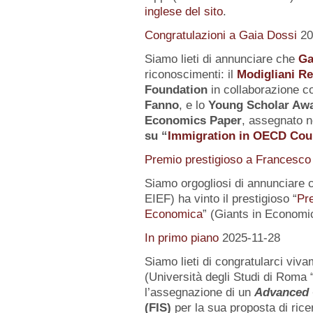
inglese del sito
.
Congratulazioni a Gaia Dossi
20
Siamo lieti di annunciare che
Ga
riconoscimenti: il
Modigliani R
Foundation
in collaborazione co
Fanno
, e lo
Young Scholar Awa
Economics Paper
, assegnato n
su
“
Immigration in OECD Cou
Premio prestigioso a Francesco 
Siamo orgogliosi di annunciare 
EIEF) ha vinto il prestigioso “
Pr
Economica
” (Giants in Economi
In primo piano
2025-11-28
Siamo lieti di congratularci vi
(Università degli Studi di Roma 
l’assegnazione di un
Advanced 
(FIS)
per la sua proposta di rice