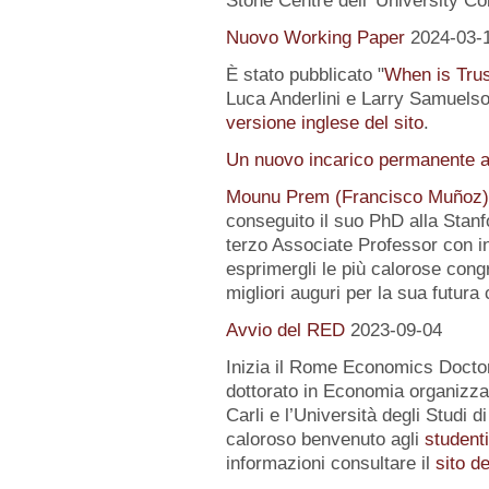
Stone Centre dell' University Co
Nuovo Working Paper
2024-03-
È stato pubblicato "
When is Tru
Luca Anderlini e Larry Samuelson
versione inglese del sito
.
Un nuovo incarico permanente a
Mounu Prem (Francisco Muñoz)
conseguito il suo PhD alla Stanfo
terzo Associate Professor con i
esprimergli le più calorose congra
migliori auguri per la sua futura 
Avvio del RED
2023-09-04
Inizia il Rome Economics Docto
dottorato in Economia organizz
Carli e l’Università degli Studi 
caloroso benvenuto agli
student
informazioni consultare il
sito d