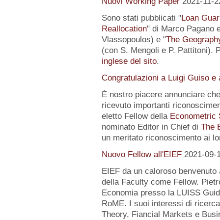
Nuovi Working Paper
2021-11-2
Sono stati pubblicati "
Loan Guar
Reallocation
" di Marco Pagano e 
Vlassopoulos) e "
The Geography 
(con S. Mengoli e P. Pattitoni). 
inglese del sito
.
Congratulazioni a Luigi Guiso e
È nostro piacere annunciare che
ricevuto importanti riconoscimen
eletto Fellow della
Econometric 
nominato Editor in Chief di
The 
un meritato riconoscimento ai lo
Nuovo Fellow all'EIEF
2021-09-
EIEF da un caloroso benvenuto
della Faculty come Fellow. Pietr
Economia presso la LUISS Guido
RoME. I suoi interessi di rice
Theory, Fiancial Markets e Busi