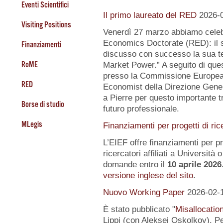
Eventi Scientifici
Il primo laureato del RED
2026-
Visiting Positions
Venerdì 27 marzo abbiamo celeb
Economics Doctorate (RED): il s
Finanziamenti
discusso con successo la sua te
RoME
Market Power.” A seguito di quest
presso la Commissione Europea, 
RED
Economist della Direzione Gener
a Pierre per questo importante tr
Borse di studio
futuro professionale.
MLegis
Finanziamenti per progetti di ric
L’EIEF offre finanziamenti per pr
ricercatori affiliati a Università o 
domande entro il
10 aprile 2026
versione inglese del sito
.
Nuovo Working Paper
2026-02-
È stato pubblicato "
Misallocatio
Lippi (con Aleksei Oskolkov). Pe