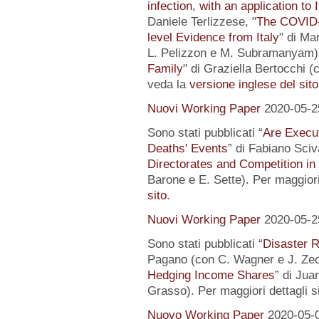
infection, with an application to 
Daniele Terlizzese, "
The COVID-1
level Evidence from Italy
" di Ma
L. Pelizzon e M. Subramanyam) 
Family
" di Graziella Bertocchi (
veda la
versione inglese del sito
Nuovi Working Paper
2020-05-2
Sono stati pubblicati “
Are Execut
Deaths' Events
” di Fabiano Sciv
Directorates and Competition in
Barone e E. Sette). Per maggiori
sito
.
Nuovi Working Paper
2020-05-2
Sono stati pubblicati “
Disaster R
Pagano (con C. Wagner e J. Zec
Hedging Income Shares
” di Jua
Grasso). Per maggiori dettagli s
Nuovo Working Paper
2020-05-