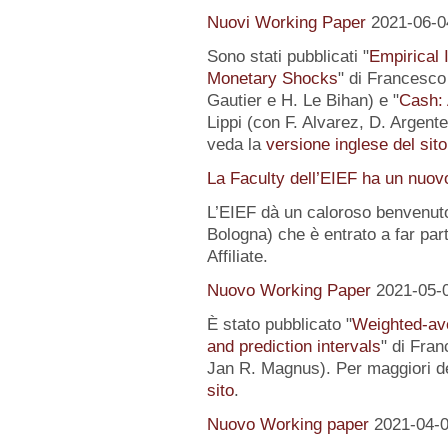
Nuovi Working Paper
2021-06-0
Sono stati pubblicati "
Empirical I
Monetary Shocks
" di Francesco 
Gautier e H. Le Bihan) e "
Cash: 
Lippi (con F. Alvarez, D. Argente
veda la
versione inglese del sito
La Faculty dell’EIEF ha un nuo
L’EIEF dà un caloroso benvenut
Bologna) che è entrato a far pa
Affiliate.
Nuovo Working Paper
2021-05-
È stato pubblicato "
Weighted-av
and prediction intervals
" di Fra
Jan R. Magnus). Per maggiori de
sito
.
Nuovo Working paper
2021-04-