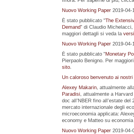
finora. Per saperne di più, clicc
Nuovo Working Paper
2019-04-
È stato pubblicato "
The Extensi
Demand
” di Claudio Michelacci,
maggiori dettagli si veda la
versi
Nuovo Working Paper
2019-04-
È stato pubblicato "
Monetary Pol
Pierpaolo Benigno. Per maggiori 
sito
.
Un caloroso benvenuto ai nostri
Alexey Makarin
, attualmente al
Paradisi
, attualmente a Harvard 
doc all’NBER fino all’estate del 
mercato internazionale degli eco
microeconomia applicata: Alexey 
economy e Matteo su economia p
Nuovo Working Paper
2019-04-