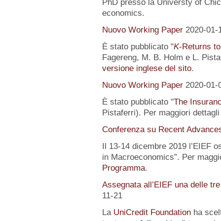
PhD presso la Universty of Chic
economics.
Nuovo Working Paper
2020-01-
È stato pubblicato "
K
-Returns to
Fagereng, M. B. Holm e L. Pistafe
versione inglese del sito
.
Nuovo Working Paper
2020-01-
È stato pubblicato "
The Insuranc
Pistaferri). Per maggiori dettagl
Conferenza su Recent Advance
Il 13-14 dicembre 2019 l’EIEF o
in Macroeconomics”. Per maggior
Programma
.
Assegnata all’EIEF una delle tr
11-21
La
UniCredit Foundation
ha scelt