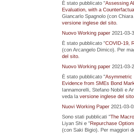
È stato pubblicato "
Assessing Al
Evaluation, with a Counterfactu
Giancarlo Spagnolo (con Chiara L
versione inglese del sito
.
Nuovo Working paper
2021-03-
È stato pubblicato "
COVID-19, R
(con Arcangelo Dimico). Per magg
del sito
.
Nuovo Working paper
2021-03-
È stato pubblicato "
Asymmetric I
Evidence from SMEs Bond Mark
Iannamorelli, Stefano Nobili e An
veda la
versione inglese del sito
Nuovi Working Paper
2021-03-0
Sono stati pubblicati "
The Macro
Liyan Shi e "
Repurchase Options
(con Saki Bigio). Per maggiori de