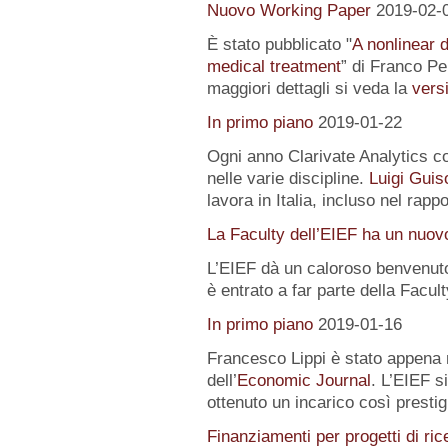
Nuovo Working Paper
2019-02-
È stato pubblicato "
A nonlinear 
medical treatment
” di Franco Pe
maggiori dettagli si veda la
versi
In primo piano
2019-01-22
Ogni anno Clarivate Analytics com
nelle varie discipline.
Luigi Guis
lavora in Italia, incluso nel rapp
La Faculty dell’EIEF ha un nuo
L’EIEF dà un caloroso benvenut
è entrato a far parte della Facu
In primo piano
2019-01-16
Francesco Lippi è stato appena 
dell’
Economic Journal
. L’EIEF s
ottenuto un incarico così presti
Finanziamenti per progetti di ric