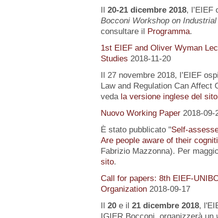
Il
20-21 dicembre 2018
, l’EIEF 
Bocconi Workshop on Industrial
consultare il
Programma
.
1st EIEF and Oliver Wyman Lect
Studies
2018-11-20
Il 27 novembre 2018, l’EIEF osp
Law and Regulation Can Affect O
veda
la versione inglese del sito
Nuovo Working Paper
2018-09-
È stato pubblicato "
Self-assessed
Are people aware of their cognit
Fabrizio Mazzonna). Per maggior
sito
.
Call for papers: 8th EIEF-UNIB
Organization
2018-09-17
Il
20
e il
21 dicembre 2018
, l'E
IGIER Bocconi, organizzerà un