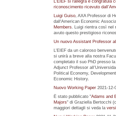
L’EIEF si rallegra e congratula c
riconoscimento ricevuto dall’A
Luigi Guiso
, AXA Professor di Ho
dall'American Economic Associat
Members
. Luigi rientra così nel
avuto questo prestigioso ricon
Un nuovo Assistant Professor al
L’EIEF da un caloroso benvenut
si unirà a breve alla nostra Fa
completato il suo PhD presso la
Adjunct Professor all’Universida
Political Economy, Development
Economic History.
Nuovo Working Paper
2021-12-
È stato pubblicato "
Adams and E
Majors
" di Graziella Bertocchi 
maggiori dettagli si veda la
versi