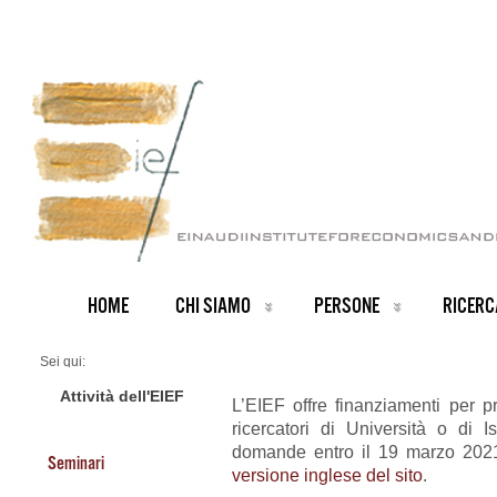
HOME
CHI SIAMO
PERSONE
RICERC
Sei qui:
Home
ARCHIVIO NOTIZIE
Attività dell'EIEF
L’EIEF offre finanziamenti per p
News IT archive
ricercatori di Università o di Ist
Finanziamenti per progetti di Ricerca
domande entro il 19 marzo 2021.
Seminari
versione inglese del sito
.