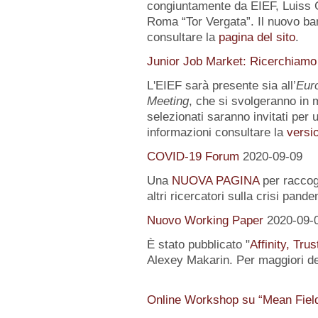
congiuntamente da EIEF, Luiss Gu
Roma “Tor Vergata”. Il nuovo ba
consultare la
pagina del sito
.
Junior Job Market: Ricerchiamo
L'EIEF sarà presente sia all’
Eur
Meeting
, che si svolgeranno in m
selezionati saranno invitati per u
informazioni consultare la
versio
COVID-19 Forum
2020-09-09
Una
NUOVA PAGINA
per raccogl
altri ricercatori sulla crisi pand
Nuovo Working Paper
2020-09-
È stato pubblicato "
Affinity, Tru
Alexey Makarin. Per maggiori det
Online Workshop su “Mean Fiel