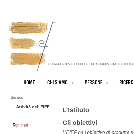
HOME
CHI SIAMO
PERSONE
RICERC
Sei qui:
Home
CHI SIAMO
Attività dell'EIEF
L’Istituto
L'Istituto
Gli obiettivi
Seminari
L’EIEF ha l'obiettivo di produrre ri