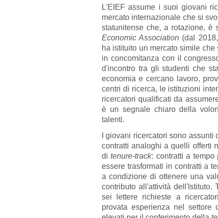
L'EIEF assume i suoi giovani ric
mercato internazionale che si svolg
statunitense che, a rotazione, è
Economic Association
(dal 2018
ha istituito un mercato simile ch
in concomitanza con il congresso
d'incontro tra gli studenti che s
economia e cercano lavoro, proven
centri di ricerca, le istituzioni i
ricercatori qualificati da assume
è un segnale chiaro della volo
talenti.
I giovani ricercatori sono assunti 
contratti analoghi a quelli offert
di
tenure-track
: contratti a tempo
essere trasformati in contratti a t
a condizione di ottenere una val
contributo all'attività dell'Istitu
sei lettere richieste a ricercat
provata esperienza nel settore 
elevati per il conferimento della
t