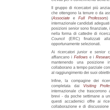
Il gruppo di ricercatori più anzi
che ottengono la tenure o da assu
(
Associate
e
Full Professors
)
internazionale candidati adeguati e
posizioni
senior
sono finanziate, in
nella forma di cattedre di ricerca
Council
(ERC) finalizzati alla
opportunamente selezionati.
Ai ricercatori
junior
e
senior
ch
affiancano i
Fellows
e i
Research
mantenendo una posizione in a
collaborano a tempo parziale con
al raggiungimento dei suoi obiettiv
Infine, la compagine dei ricer
completata dai
Visiting Profe
internazionale che trascorrono a
brevi - da poche settimane a u
questi accademici offre ai rice
collaborazione e di discussione 