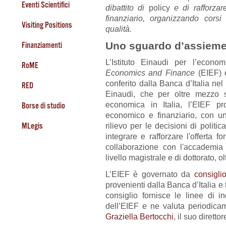
Eventi Scientifici
dibattito di
policy
e di rafforza
finanziario, organizzando corsi
Visiting Positions
qualità.
Uno sguardo d’assiem
Finanziamenti
L’Istituto Einaudi per l’econ
RoME
Economics and Finance
(EIEF) 
conferito dalla Banca d’Italia ne
RED
Einaudi, che per oltre mezzo 
economica in Italia, l’EIEF p
Borse di studio
economico e finanziario, con un
rilievo per le decisioni di politi
MLegis
integrare e rafforzare l'offerta fo
collaborazione con l'accademia i
livello magistrale e di dottorato, 
L’EIEF è governato da
consiglio
provenienti dalla Banca d’Italia e 
consiglio fornisce le linee di ind
dell’EIEF e ne valuta periodicam
Graziella Bertocchi
, il suo diretto