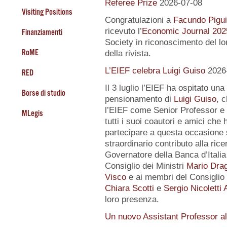
Referee Prize
2026-07-08
Visiting Positions
Congratulazioni a
Facundo Pigui
ricevuto l’
Economic Journal 202
Finanziamenti
Society in riconoscimento del lo
RoME
della rivista.
L’EIEF celebra Luigi Guiso
2026
RED
Il 3 luglio l’EIEF ha ospitato una
Borse di studio
pensionamento di
Luigi Guiso
, 
l’EIEF come Senior Professor e 
MLegis
tutti i suoi coautori e amici che 
partecipare a questa occasione 
straordinario contributo alla ri
Governatore della Banca d’Itali
Consiglio dei Ministri
Mario Drag
Visco
e ai membri del Consiglio d
Chiara Scotti
e
Sergio Nicoletti 
loro presenza.
Un nuovo Assistant Professor a