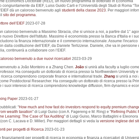
Rome Economics Doctorate (RED), un nuovo programma di dottorato in Economia
o congiuntamente da EIEF, Luiss Guido Carli e l’Università degli Studi di Roma “To
L’EIEF dà un caloroso benvenuto agli
studenti della classe 2023
. Per maggiori info
il
sito del programma
.
ttore dell’EIEF
2023-07-28
un caloroso benvenuto a Massimo Sbracia, che si unisce a noi, a partire dal 1° ago
nuovo Direttore dell'Istituto. Massimo è economista presso la Banca d'Italia e i su
ncludono la finanza internazionale e il commercio internazionale. Assume l'incarico
sin dalla costituzione dell’EIEF, da Daniele Terlizzese. Daniele, che va in pensione 
lia, continuerà a collaborare con l’EIEF.
aloroso benvenuto a due nuovi ricercatori
2023-03-29
 benvenuto a João Monteiro e a Zhang Chen.
João
si unirà alla faculty a luglio com
rofessor. Ha conseguito un dottorato di ricerca presso la Northwestern University e 
i ricerca comprendono corporate finance e international trade.
Zhang
si unirà a noi 
come Postdoctoral Researcher. Ha conseguito un dottorato di ricerca presso la Pri
 e i suoi interessi di ricerca comprendono knowledge diffusion, firm dynamics e ec
king Paper
2023-01-27
pubblicati: "
How much and how fast do investors respond to equity premium chang
rom wealth taxation
" di Luigi Guiso (con A. Fagereng e M. Ring) e "
Refining Public 
ne Learning: The Case of Tax Auditing
" di Luigi Guiso, Marco Battaglini e Eleonora
(con C. Lacava e D. Miller). Per maggiori dettagli si veda la
versione inglese del si
ti per progetti di Ricerca
2023-01-23
e finanziamenti per progetti di ricerca in economia e finanza a ricercatori di Universi