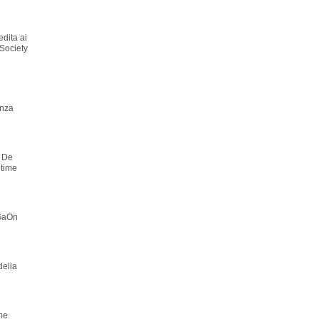
edita ai
 Society
enza
o De
ltime
 GaOn
della
ome