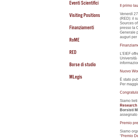
Eventi Scientifici
Il primo l
Venerdì 27
Visiting Positions
(RED): il s
Sources of 
Finanziamenti
presso la 
Generale p
auguri per 
RoME
Finanziamen
RED
L’EIEF offr
Università o
informazio
Borse di studio
Nuovo Wor
MLegis
È stato pub
Per maggior
Congratula
Siamo liet
Research 
Borsisti 
assegnato 
Premio pre
Siamo orgog
“
Premio De