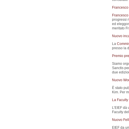
Francesco 
Francesco 
progressi n
ed eleggono
meritato F
Nuovo inca
La
Commis
presso la 
Premio pre
Siamo orgo
Sanctis pe
due edizion
Nuovo Wor
È stato pub
Kim. Per ma
La Faculty
L’EIEF dà 
Faculty del
Nuovo Fell
EIEF da un