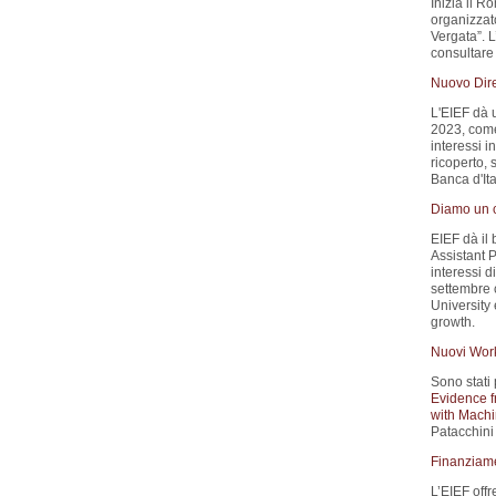
Inizia il 
organizzat
Vergata”. 
consultare 
Nuovo Dire
L'EIEF dà 
2023, come 
interessi i
ricoperto, 
Banca d'Ita
Diamo un c
EIEF dà il
Assistant P
interessi d
settembre 
University
growth.
Nuovi Wor
Sono stati 
Evidence f
with Machi
Patacchini 
Finanziamen
L’EIEF offr