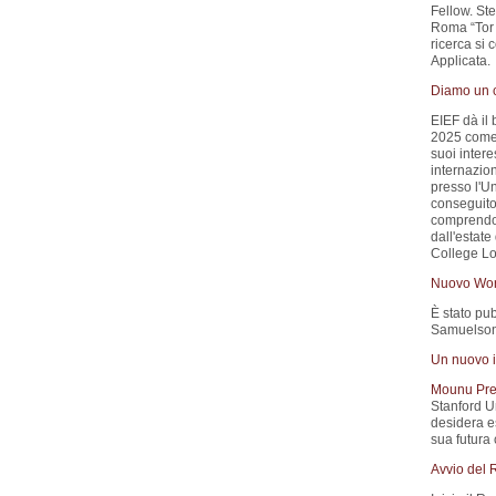
Fellow. St
Roma “Tor 
ricerca si
Applicata.
Diamo un c
EIEF dà il
2025 come A
suoi inter
internazio
presso l'Un
conseguito 
comprendon
dall'estat
College L
Nuovo Wor
È stato pub
Samuelson)
Un nuovo i
Mounu Pre
Stanford Un
desidera es
sua futura 
Avvio del