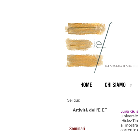
HOME
CHI SIAMO
Sei qui:
Home
ARCHIVIO NOTIZIE
Attività dell'EIEF
Luigi Gui
News IT archive
Universit
Premio Hicks-Tinbergen 2018
Hicks-Tin
a mostrar
Seminari
corrente 