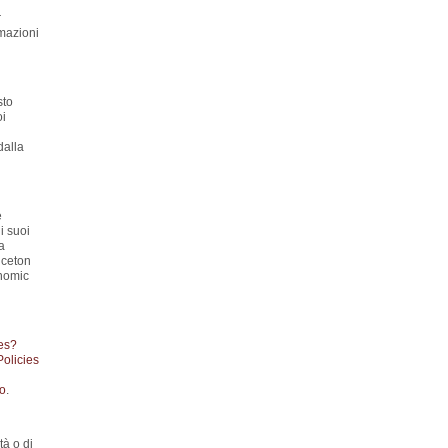
r
rmazioni
sto
oi
dalla
e
i suoi
a
nceton
onomic
es?
Policies
to
.
tà o di