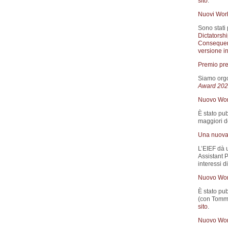
sito
.
Nuovi Wor
Sono stati 
Dictatorsh
Consequen
versione in
Premio pre
Siamo orgo
Award 202
Nuovo Wor
È stato pub
maggiori de
Una nuova 
L’EIEF dà 
Assistant 
interessi d
Nuovo Wor
È stato pub
(con Tomma
sito
.
Nuovo Wor