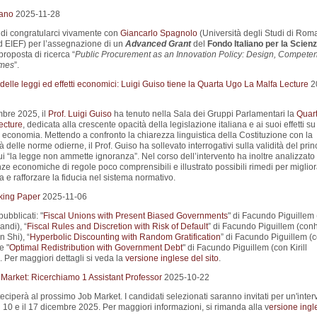
iano
2025-11-28
i di congratularci vivamente con
Giancarlo Spagnolo
(Università degli Studi di Roma
d EIEF) per l’assegnazione di un
Advanced Grant
del
Fondo Italiano per la Scienz
proposta di ricerca “
Public Procurement as an Innovation Policy: Design, Compete
mes
”.
elle leggi ed effetti economici: Luigi Guiso tiene la Quarta Ugo La Malfa Lecture
2
mbre 2025, il
Prof. Luigi Guiso
ha tenuto nella Sala dei Gruppi Parlamentari la
Quar
ecture
, dedicata alla crescente opacità della legislazione italiana e ai suoi effetti su
d economia. Mettendo a confronto la chiarezza linguistica della Costituzione con la
 delle norme odierne, il Prof. Guiso ha sollevato interrogativi sulla validità del prin
 “la legge non ammette ignoranza”. Nel corso dell’intervento ha inoltre analizzato 
e economiche di regole poco comprensibili e illustrato possibili rimedi per miglior
 e rafforzare la fiducia nel sistema normativo.
king Paper
2025-11-06
pubblicati: "
Fiscal Unions with Present Biased Governments
" di Facundo Piguillem
ndi), “
Fiscal Rules and Discretion with Risk of Default
” di Facundo Piguillem (con
n Shi), “
Hyperbolic Discounting with Random Gratification
” di Facundo Piguillem (
e "
Optimal Redistribution with Government Debt
" di Facundo Piguillem (con Kirill
 Per maggiori dettagli si veda la
versione inglese del sito
.
 Market: Ricerchiamo 1 Assistant Professor
2025-10-22
eciperà al prossimo Job Market. I candidati selezionati saranno invitati per un'interv
il 10 e il 17 dicembre 2025. Per maggiori informazioni, si rimanda alla v
ersione ingl