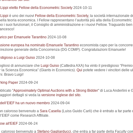
Lippi eletto Fellow della Econometric Society
2024-10-11
Lippi
è uno dei nuovi
Fellow della Econometric Society
, la società internazionale d
ella teoria economica. I Fellow rappresentano l’autorità più alta della Econometric
 i suoi funzionari, il Consiglio di amministrazione e i nuovi Fellow. Traguardo ben
rancesco!
rico per Emanuele Tarantino
2024-10-08
sione europea ha nominato
Emanuele Tarantino
economista capo per la concorr
direzione generale della Concorrenza (DG COMP). Congratulazioni Emanuele!
stigioso a Luigi Guiso
2024-10-08
gliosi di annunciare che
Luigi Guiso
(Cattedra AXA) ha vinto il prestigioso “Premi
r la Scienza Economica” (Giants in Economics).
Qui
potete vedere i vincitori delle u
i. Bravo Luigi!
king Paper
2024-09-24
blicato "
Approximately Optimal Auctions with a Strong Bidder
" di Luca Anderlini e
ggiori dettagli si veda la
versione inglese del sito
.
 dell’EIEF ha un nuovo membro
2024-09-04
un caloroso benvenuto a
Sara Casella
(Luiss Guido Carli) che è entrato a far parte 
l’EIEF come Research Affiliate.
ow all'EIEF
2024-06-24
 caloroso benvenuto a
Stefano Gagliarducci
, che entra a far parte della Faculty c