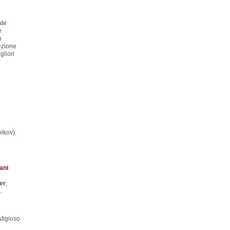
ate
e
o
ezione
gliori
lkov).
ani
er
,
..
stigioso