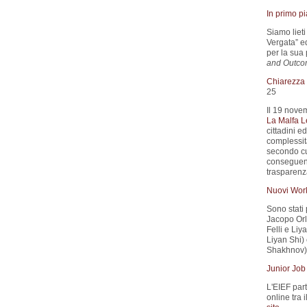
In primo p
Siamo liet
Vergata” e
per la sua 
and Outco
Chiarezza d
25
Il 19 nove
La Malfa L
cittadini e
complessità
secondo cui
conseguenz
trasparenza
Nuovi Wor
Sono stati 
Jacopo Orla
Felli e Liya
Liyan Shi) 
Shakhnov).
Junior Job
L'EIEF part
online tra 