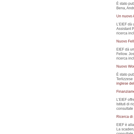
È stato pub
Bena, Andre
Un nuovo A
L’EIEF dà 
Assistant P
ricerca inc
Nuovo Fell
EIEF dà un
Fellow. Jo
ricerca in
Nuovo Wor
È stato pub
Terlizzese 
inglese del
Finanziamen
L’EIEF offr
Istituti di
consultate
Ricerca di
EIEF è all
La scadenz
consultate 