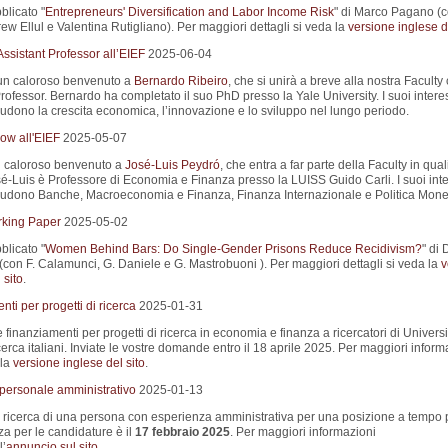
blicato "
Entrepreneurs' Diversification and Labor Income Risk
" di Marco Pagano (
w Ellul e Valentina Rutigliano). Per maggiori dettagli si veda la
versione inglese de
ssistant Professor all’EIEF
2025-06-04
un caloroso benvenuto a
Bernardo Ribeiro
, che si unirà a breve alla nostra Facult
rofessor. Bernardo ha completato il suo PhD presso la Yale University. I suoi interes
ludono la crescita economica, l’innovazione e lo sviluppo nel lungo periodo.
ow all'EIEF
2025-05-07
 caloroso benvenuto a
José-Luis Peydró
, che entra a far parte della Faculty in quali
sé-Luis è Professore di Economia e Finanza presso la LUISS Guido Carli. I suoi inte
cludono Banche, Macroeconomia e Finanza, Finanza Internazionale e Politica Monet
king Paper
2025-05-02
blicato "
Women Behind Bars: Do Single-Gender Prisons Reduce Recidivism?
" di 
(con F. Calamunci, G. Daniele e G. Mastrobuoni ). Per maggiori dettagli si veda la
v
 sito
.
ti per progetti di ricerca
2025-01-31
e finanziamenti per progetti di ricerca in economia e finanza a ricercatori di Universi
 ricerca italiani. Inviate le vostre domande entro il 18 aprile 2025. Per maggiori inform
 la
versione inglese del sito
.
 personale amministrativo
2025-01-13
a ricerca di una persona con esperienza amministrativa per una posizione a tempo 
a per le candidature è il
17 febbraio 2025
. Per maggiori informazioni
l’
annuncio sul sito
.