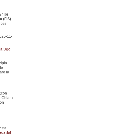
 “Tor
a (FIS)
nces
025-11-
ta Ugo
cipio
le
are la
 (con
h Chiara
con
ista
ese del