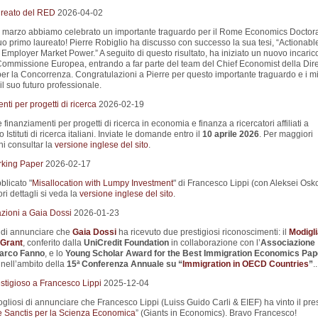
aureato del RED
2026-04-02
 marzo abbiamo celebrato un importante traguardo per il Rome Economics Doctor
uo primo laureato! Pierre Robiglio ha discusso con successo la sua tesi, “Actionabl
Employer Market Power.” A seguito di questo risultato, ha iniziato un nuovo incaric
Commissione Europea, entrando a far parte del team del Chief Economist della Dir
er la Concorrenza. Congratulazioni a Pierre per questo importante traguardo e i mi
il suo futuro professionale.
ti per progetti di ricerca
2026-02-19
e finanziamenti per progetti di ricerca in economia e finanza a ricercatori affiliati a
 Istituti di ricerca italiani. Inviate le domande entro il
10 aprile 2026
. Per maggiori
ni consultar la
versione inglese del sito
.
king Paper
2026-02-17
blicato "
Misallocation with Lumpy Investment
" di Francesco Lippi (con Aleksei Osko
i dettagli si veda la
versione inglese del sito
.
zioni a Gaia Dossi
2026-01-23
i di annunciare che
Gaia Dossi
ha ricevuto due prestigiosi riconoscimenti: il
Modigli
Grant
, conferito dalla
UniCredit Foundation
in collaborazione con l’
Associazione
Marco Fanno
, e lo
Young Scholar Award for the Best Immigration Economics Pap
nell’ambito della
15ª Conferenza Annuale su
“
Immigration in OECD Countries
”
..
stigioso a Francesco Lippi
2025-12-04
liosi di annunciare che Francesco Lippi (Luiss Guido Carli & EIEF) ha vinto il pre
 Sanctis per la Scienza Economica
” (Giants in Economics). Bravo Francesco!