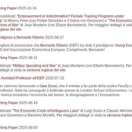
king Paper
2025-10-16
pubblicati: "
Empowerment or Indoctrination? Female Training Programs under
ip
" di Mounu Prem (con Felipe González e Cristine von Dessauer) e "
The Economic
ces of War
" di Joao Monteiro (con Efraim Benmelech). Per maggiori dettagli si ved
glese del sito
.
stigioso a Bernardo Ribeiro
2025-08-27
gliosi di annunciare che
Bernardo Ribeiro
(EIEF) ha vinto il prestigioso
Young Eco
5
dell’Associazione Economica Europea. Complimenti, Bernardo!
king Paper
2025-08-11
blicato "
Military Spending and War
" di Joao Monteiro (con Efraim Benmelech). Per
ttagli si veda la
versione inglese del sito
.
Assistant Professor all'EIEF
2025-07-15
un caloroso benvenuto a
Gaia Dossi
, che è entrata a far parte della nostra Faculty
Professor. Gaia ha conseguito il dottorato presso la London School of Economics. I 
i ricerca includono l’economia del lavoro, le disuguaglianze e l’innovazione.
king Paper
2025-06-16
blicato "
The Economic Costs of Ambiguous Laws
" di Luigi Guiso e Claudio Michel
so Giommoni e Massimo Morelli). Per maggiori dettagli si veda la
versione ingles
king Paper
2025-06-05