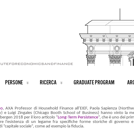
PERSONE
RICERCA
GRADUATE PROGRAM
ARC
so
, AXA Professor di Household Finance all’EIEF, Paola Sapienza (North
y) e Luigi Zingales (Chicago Booth School of Business) hanno vinto la m
bergen 2018 per il loro articolo “
Long-Term Persistence
”, che è uno dei prim
e l’esistenza di un legame fra specifiche forme storiche di governo e 
di “capitale sociale”, come ad esempio la fiducia.