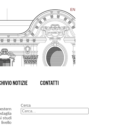
EN
HIVIO NOTIZIE
CONTATTI
Cerca
western
edaglia
i studi
livello