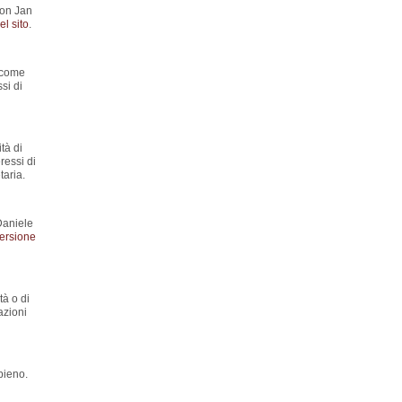
con Jan
l sito
.
y come
si di
tà di
ressi di
aria.
Daniele
ersione
tà o di
azioni
pieno.