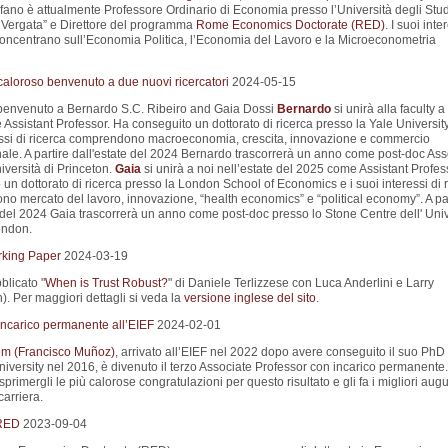
efano è attualmente Professore Ordinario di Economia presso l’Università degli Stud
Vergata” e Direttore del programma
Rome Economics Doctorate (RED)
. I suoi inte
 concentrano sull’Economia Politica, l’Economia del Lavoro e la Microeconometria
aloroso benvenuto a due nuovi ricercatori
2024-05-15
 benvenuto a Bernardo S.C. Ribeiro and Gaia Dossi
Bernardo
si unirà alla faculty 
ssistant Professor. Ha conseguito un dottorato di ricerca presso la Yale University
essi di ricerca comprendono macroeconomia, crescita, innovazione e commercio
nale. A partire dall'estate del 2024 Bernardo trascorrerà un anno come post-doc Ass
iversità di Princeton.
Gaia
si unirà a noi nell’estate del 2025 come Assistant Profes
un dottorato di ricerca presso la London School of Economics e i suoi interessi di 
o mercato del lavoro, innovazione, “health economics” e “political economy”. A par
e del 2024 Gaia trascorrerà un anno come post-doc presso lo Stone Centre dell' Univ
ondon.
king Paper
2024-03-19
blicato "
When is Trust Robust?
" di Daniele Terlizzese con Luca Anderlini e Larry
. Per maggiori dettagli si veda la
versione inglese del sito
.
ncarico permanente all’EIEF
2024-02-01
m (Francisco Muñoz)
, arrivato all’EIEF nel 2022 dopo avere conseguito il suo PhD 
iversity nel 2016, è divenuto il terzo Associate Professor con incarico permanente.
primergli le più calorose congratulazioni per questo risultato e gli fa i migliori augu
carriera.
 RED
2023-09-04