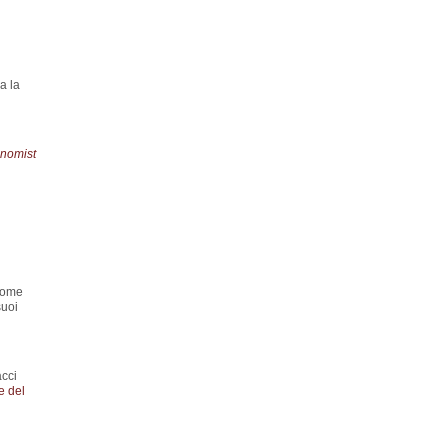
a la
nomist
 come
suoi
acci
e del