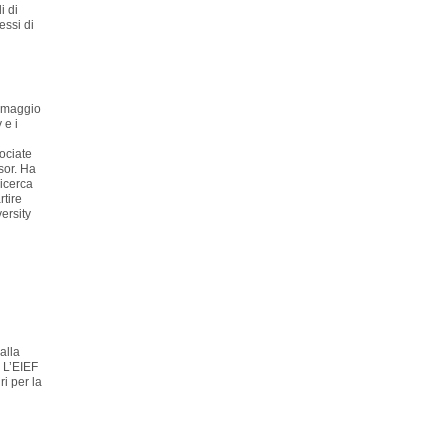
i di
ressi di
a maggio
 e i
ociate
sor. Ha
ricerca
tire
ersity
alla
 L’EIEF
ri per la