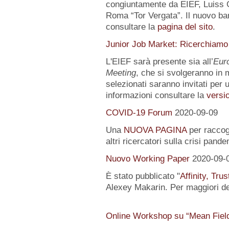
congiuntamente da EIEF, Luiss Gu
Roma “Tor Vergata”. Il nuovo ba
consultare la
pagina del sito
.
Junior Job Market: Ricerchiamo
L'EIEF sarà presente sia all’
Eur
Meeting
, che si svolgeranno in m
selezionati saranno invitati per u
informazioni consultare la
versio
COVID-19 Forum
2020-09-09
Una
NUOVA PAGINA
per raccogl
altri ricercatori sulla crisi pand
Nuovo Working Paper
2020-09-
È stato pubblicato "
Affinity, Tru
Alexey Makarin. Per maggiori det
Online Workshop su “Mean Fiel