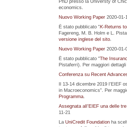
PhD presso la Universty of Chic
economics.
Nuovo Working Paper
2020-01-
È stato pubblicato "
K
-Returns to
Fagereng, M. B. Holm e L. Pistafe
versione inglese del sito
.
Nuovo Working Paper
2020-01-
È stato pubblicato "
The Insuranc
Pistaferri). Per maggiori dettagl
Conferenza su Recent Advance
Il 13-14 dicembre 2019 l’EIEF o
in Macroeconomics”. Per maggior
Programma
.
Assegnata all’EIEF una delle tr
11-21
La
UniCredit Foundation
ha scelt