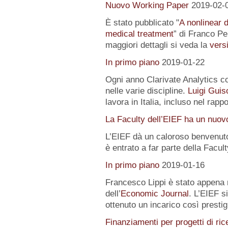
Nuovo Working Paper
2019-02-
È stato pubblicato "
A nonlinear 
medical treatment
” di Franco Pe
maggiori dettagli si veda la
versi
In primo piano
2019-01-22
Ogni anno Clarivate Analytics com
nelle varie discipline.
Luigi Guis
lavora in Italia, incluso nel rapp
La Faculty dell’EIEF ha un nuo
L’EIEF dà un caloroso benvenut
è entrato a far parte della Facu
In primo piano
2019-01-16
Francesco Lippi è stato appena 
dell’
Economic Journal
. L’EIEF s
ottenuto un incarico così presti
Finanziamenti per progetti di ric