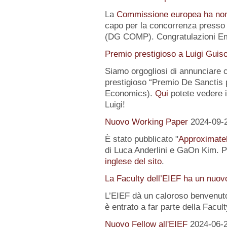
La
Commissione europea ha no
capo per la concorrenza presso 
(DG COMP). Congratulazioni E
Premio prestigioso a Luigi Guis
Siamo orgogliosi di annunciare
prestigioso “Premio De Sanctis 
Economics).
Qui
potete vedere i 
Luigi!
Nuovo Working Paper
2024-09-
È stato pubblicato "
Approximatel
di Luca Anderlini e GaOn Kim. Pe
inglese del sito
.
La Faculty dell’EIEF ha un nuo
L’EIEF dà un caloroso benvenut
è entrato a far parte della Facul
Nuovo Fellow all'EIEF
2024-06-