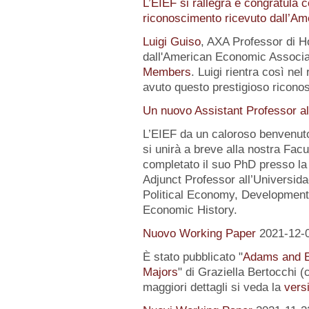
L’EIEF si rallegra e congratula c
riconoscimento ricevuto dall’A
Luigi Guiso
, AXA Professor di Ho
dall'American Economic Associat
Members
. Luigi rientra così nel
avuto questo prestigioso ricon
Un nuovo Assistant Professor al
L’EIEF da un caloroso benvenut
si unirà a breve alla nostra Fa
completato il suo PhD presso la
Adjunct Professor all’Universida
Political Economy, Development
Economic History.
Nuovo Working Paper
2021-12-
È stato pubblicato "
Adams and E
Majors
" di Graziella Bertocchi 
maggiori dettagli si veda la
versi