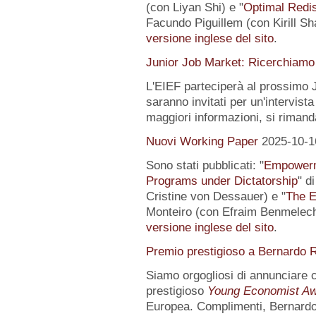
(con Liyan Shi) e "
Optimal Redis
Facundo Piguillem (con Kirill Sh
versione inglese del sito
.
Junior Job Market: Ricerchiamo 
L'EIEF parteciperà al prossimo J
saranno invitati per un'intervista
maggiori informazioni, si rimand
Nuovi Working Paper
2025-10-1
Sono stati pubblicati: "
Empowerme
Programs under Dictatorship
" d
Cristine von Dessauer) e "
The E
Monteiro (con Efraim Benmelech)
versione inglese del sito
.
Premio prestigioso a Bernardo R
Siamo orgogliosi di annunciare
prestigioso
Young Economist Aw
Europea. Complimenti, Bernardo