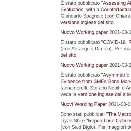
È stato pubblicato "
Assessing Al
Evaluation, with a Counterfactu
Giancarlo Spagnolo (con Chiara L
versione inglese del sito
.
Nuovo Working paper
2021-03-
È stato pubblicato "
COVID-19, R
(con Arcangelo Dimico). Per magg
del sito
.
Nuovo Working paper
2021-03-
È stato pubblicato "
Asymmetric I
Evidence from SMEs Bond Mark
Iannamorelli, Stefano Nobili e An
veda la
versione inglese del sito
Nuovi Working Paper
2021-03-0
Sono stati pubblicati "
The Macro
Liyan Shi e "
Repurchase Options
(con Saki Bigio). Per maggiori de