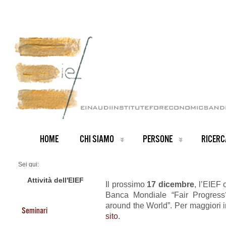
HOME
CHI SIAMO
PERSONE
RICERC
Sei qui:
Home
ARCHIVIO NOTIZIE
Attività dell'EIEF
Il prossimo
17 dicembre
, l’EIEF 
News IT archive
Banca Mondiale “Fair Progress
The World Bank Report “Fair Progress? Economic Mobility across Generatio
around the World”. Per maggiori 
Seminari
sito
.