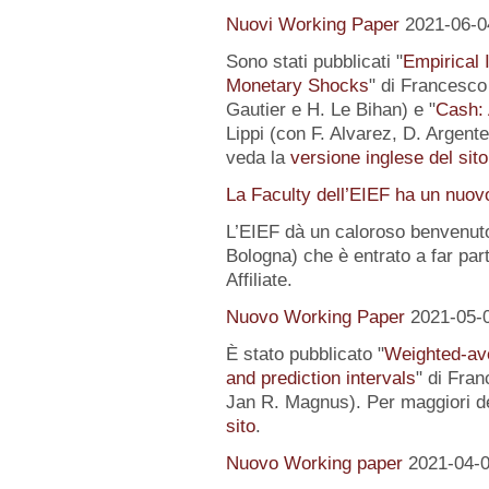
Nuovi Working Paper
2021-06-0
Sono stati pubblicati "
Empirical I
Monetary Shocks
" di Francesco 
Gautier e H. Le Bihan) e "
Cash: 
Lippi (con F. Alvarez, D. Argente
veda la
versione inglese del sito
La Faculty dell’EIEF ha un nuo
L’EIEF dà un caloroso benvenut
Bologna) che è entrato a far pa
Affiliate.
Nuovo Working Paper
2021-05-
È stato pubblicato "
Weighted-av
and prediction intervals
" di Fra
Jan R. Magnus). Per maggiori de
sito
.
Nuovo Working paper
2021-04-