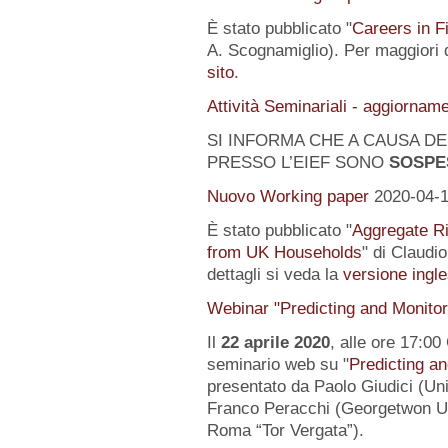
È stato pubblicato "
Careers in F
A. Scognamiglio). Per maggiori d
sito
.
Attività Seminariali - aggiornam
SI INFORMA CHE A CAUSA DEL
PRESSO L’EIEF SONO
SOSPE
Nuovo Working paper
2020-04-
È stato pubblicato "
Aggregate Ri
from UK Households
" di Claudi
dettagli si veda la
versione ingle
Webinar "Predicting and Monito
Il
22 aprile 2020
, alle ore 17:00
seminario web su "
Predicting a
presentato da Paolo Giudici (Uni
Franco Peracchi (Georgetwon Uni
Roma “Tor Vergata”).