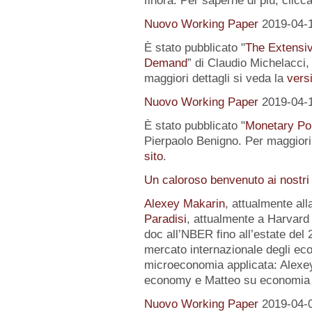
finora. Per saperne di più, clicc
Nuovo Working Paper
2019-04-
È stato pubblicato "
The Extensi
Demand
” di Claudio Michelacci,
maggiori dettagli si veda la
versi
Nuovo Working Paper
2019-04-
È stato pubblicato "
Monetary Pol
Pierpaolo Benigno. Per maggiori 
sito
.
Un caloroso benvenuto ai nostri
Alexey Makarin
, attualmente al
Paradisi
, attualmente a Harvard 
doc all’NBER fino all’estate del 
mercato internazionale degli eco
microeconomia applicata: Alexey 
economy e Matteo su economia p
Nuovo Working Paper
2019-04-