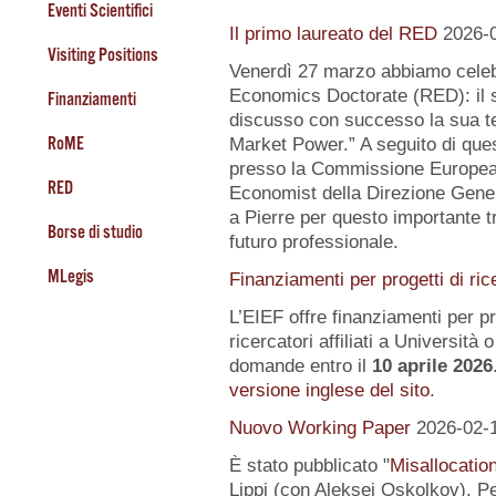
Eventi Scientifici
Il primo laureato del RED
2026-
Visiting Positions
Venerdì 27 marzo abbiamo celeb
Economics Doctorate (RED): il s
Finanziamenti
discusso con successo la sua te
RoME
Market Power.” A seguito di quest
presso la Commissione Europea, 
RED
Economist della Direzione Gener
a Pierre per questo importante tr
Borse di studio
futuro professionale.
MLegis
Finanziamenti per progetti di ric
L’EIEF offre finanziamenti per pr
ricercatori affiliati a Università o 
domande entro il
10 aprile 2026
versione inglese del sito
.
Nuovo Working Paper
2026-02-
È stato pubblicato "
Misallocatio
Lippi (con Aleksei Oskolkov). Pe