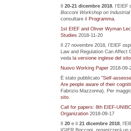
Il
20-21 dicembre 2018
, l’EIEF 
Bocconi Workshop on Industrial
consultare il
Programma
.
1st EIEF and Oliver Wyman Lect
Studies
2018-11-20
Il 27 novembre 2018, l’EIEF osp
Law and Regulation Can Affect O
veda
la versione inglese del sito
Nuovo Working Paper
2018-09-
È stato pubblicato "
Self-assessed
Are people aware of their cognit
Fabrizio Mazzonna). Per maggior
sito
.
Call for papers: 8th EIEF-UNIB
Organization
2018-09-17
Il
20
e il
21 dicembre 2018
, l'E
IGIER Bocconi, organizzerà un