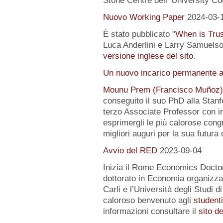
Stone Centre dell' University Co
Nuovo Working Paper
2024-03-
È stato pubblicato "
When is Tru
Luca Anderlini e Larry Samuelson
versione inglese del sito
.
Un nuovo incarico permanente a
Mounu Prem (Francisco Muñoz)
conseguito il suo PhD alla Stanfo
terzo Associate Professor con i
esprimergli le più calorose congra
migliori auguri per la sua futura 
Avvio del RED
2023-09-04
Inizia il Rome Economics Docto
dottorato in Economia organizz
Carli e l’Università degli Studi 
caloroso benvenuto agli
student
informazioni consultare il
sito d