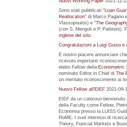
Nuovi Working Paper
2021-11-2
Sono stati pubblicati "
Loan Guar
Reallocation
" di Marco Pagano e 
Vlassopoulos) e "
The Geography 
(con S. Mengoli e P. Pattitoni). 
inglese del sito
.
Congratulazioni a Luigi Guiso e
È nostro piacere annunciare che
ricevuto importanti riconoscimen
eletto Fellow della
Econometric 
nominato Editor in Chief di
The 
un meritato riconoscimento ai lo
Nuovo Fellow all'EIEF
2021-09-
EIEF da un caloroso benvenuto
della Faculty come Fellow. Pietr
Economia presso la LUISS Guido
RoME. I suoi interessi di rice
Theory, Fiancial Markets e Busi