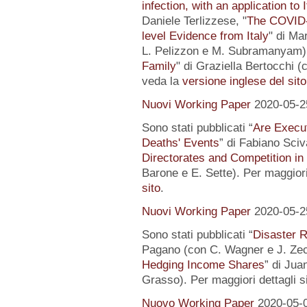
infection, with an application to 
Daniele Terlizzese, "
The COVID-1
level Evidence from Italy
" di Ma
L. Pelizzon e M. Subramanyam) 
Family
" di Graziella Bertocchi (
veda la
versione inglese del sito
Nuovi Working Paper
2020-05-2
Sono stati pubblicati “
Are Execut
Deaths' Events
” di Fabiano Sciv
Directorates and Competition in
Barone e E. Sette). Per maggiori
sito
.
Nuovi Working Paper
2020-05-2
Sono stati pubblicati “
Disaster R
Pagano (con C. Wagner e J. Zec
Hedging Income Shares
” di Jua
Grasso). Per maggiori dettagli s
Nuovo Working Paper
2020-05-