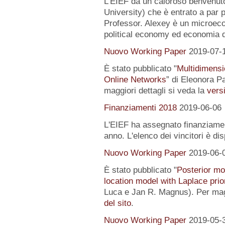
L’EIEF dà un caloroso benvenut
University) che è entrato a par 
Professor. Alexey è un microeco
political economy ed economia 
Nuovo Working Paper
2019-07-
È stato pubblicato "
Multidimensi
Online Networks
” di Eleonora P
maggiori dettagli si veda la
versi
Finanziamenti 2018
2019-06-06
L'EIEF ha assegnato finanziamenti
anno. L'elenco dei vincitori è di
Nuovo Working Paper
2019-06-
È stato pubblicato "
Posterior mo
location model with Laplace prio
Luca e Jan R. Magnus). Per magg
del sito
.
Nuovo Working Paper
2019-05-