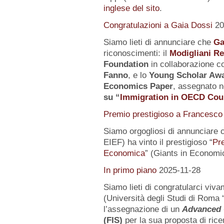
inglese del sito
.
Congratulazioni a Gaia Dossi
20
Siamo lieti di annunciare che
Ga
riconoscimenti: il
Modigliani R
Foundation
in collaborazione co
Fanno
, e lo
Young Scholar Awa
Economics Paper
, assegnato n
su
“
Immigration in OECD Cou
Premio prestigioso a Francesco 
Siamo orgogliosi di annunciare 
EIEF) ha vinto il prestigioso “
Pr
Economica
” (Giants in Economi
In primo piano
2025-11-28
Siamo lieti di congratularci vi
(Università degli Studi di Roma 
l’assegnazione di un
Advanced 
(FIS)
per la sua proposta di rice