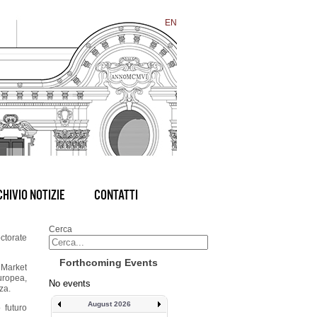
EN
HIVIO NOTIZIE
CONTATTI
Cerca
ctorate
Forthcoming Events
 Market
Europea,
No events
za.
August 2026
 futuro