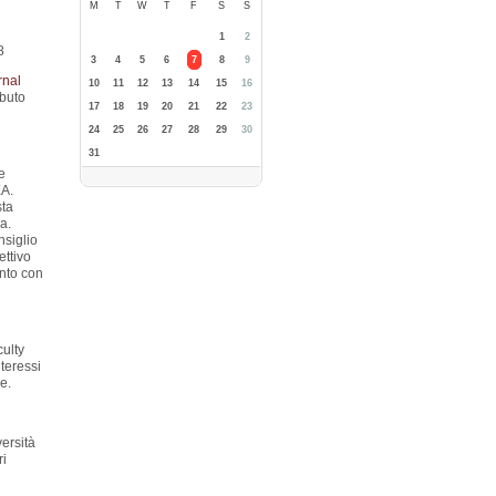
M
T
W
T
F
S
S
1
2
8
3
4
5
6
7
8
9
rnal
10
11
12
13
14
15
16
ibuto
17
18
19
20
21
22
23
24
25
26
27
28
29
30
31
e
XA.
sta
ca.
nsiglio
ettivo
ento con
culty
teressi
e.
ersità
ri