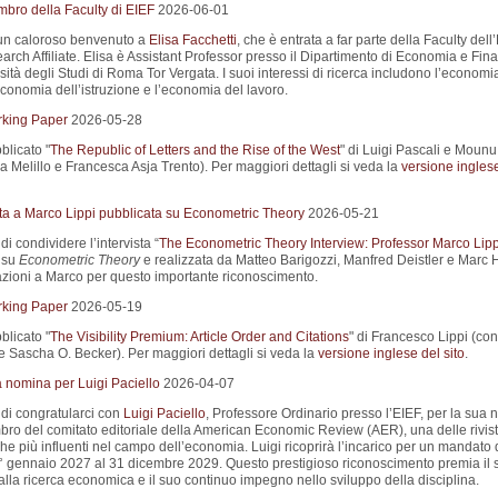
ro della Faculty di EIEF
2026-06-01
un caloroso benvenuto a
Elisa Facchetti
, che è entrata a far parte della Faculty dell
rch Affiliate. Elisa è Assistant Professor presso il Dipartimento di Economia e Fin
sità degli Studi di Roma Tor Vergata. I suoi interessi di ricerca includono l’economi
economia dell’istruzione e l’economia del lavoro.
king Paper
2026-05-28
blicato "
The Republic of Letters and the Rise of the West
" di Luigi Pascali e Moun
 Melillo e Francesca Asja Trento). Per maggiori dettagli si veda la
versione ingles
sta a Marco Lippi pubblicata su Econometric Theory
2026-05-21
di condividere l’intervista “
The Econometric Theory Interview: Professor Marco Lipp
 su
Econometric Theory
e realizzata da Matteo Barigozzi, Manfred Deistler e Marc H
zioni a Marco per questo importante riconoscimento.
king Paper
2026-05-19
blicato "
The Visibility Premium: Article Order and Citations
" di Francesco Lippi (co
 Sascha O. Becker). Per maggiori dettagli si veda la
versione inglese del sito
.
a nomina per Luigi Paciello
2026-04-07
 di congratularci con
Luigi Paciello
, Professore Ordinario presso l’EIEF, per la sua
o del comitato editoriale della American Economic Review (AER), una delle rivis
 più influenti nel campo dell’economia. Luigi ricoprirà l’incarico per un mandato d
1° gennaio 2027 al 31 dicembre 2029. Questo prestigioso riconoscimento premia il 
alla ricerca economica e il suo continuo impegno nello sviluppo della disciplina.