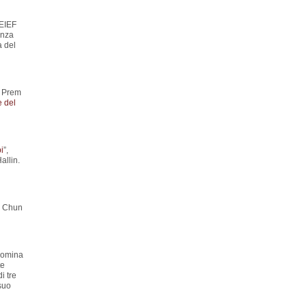
’EIEF
anza
a del
u Prem
e del
i
”,
allin.
n Chun
 nomina
te
i tre
suo