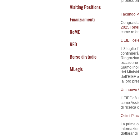
profession
Visiting Positions
Facundo Pi
Finanziamenti
Congratula
2025 Refer
RoME
come refere
L’EIEF cel
RED
Il 3 luglio
continuerà 
Borse di studio
Ringraziamo
occasione 
Siamo inolt
MLegis
dei Ministr
dell’EIEF e
la loro pre
Un nuovo A
L’EIEF dà 
come Assis
di ricerca
Ottimi Pla
La prima c
internazion
dottorandi p