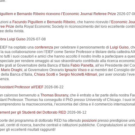
ale.
guillem e Bernardo Ribeiro ricevono l’Economic Journal Referee Prize
2026-07-0
zioni a
Facundo Piguillem
e
Bernardo Ribeiro
, che hanno ricevuto l’
Economic Jou
ee Prize
della Royal Economic Society in riconoscimento del loro eccellente contr
e della rivista.
ebra Luigi Guiso
2026-07-08
 l’EIEF ha ospitato una
conferenza
per celebrare il pensionamento di
Luigi Guiso
, ch
la sua collaborazione con l’EIEF come Senior Professor e titolare della cattedra A
 tutti i suoi coautori e amici che hanno accolto il nostro invito a partecipare a que
speciale per rendere omaggio al suo straordinario contributo alla ricerca economi
re grati al Governatore della Banca d’Italia
Fabio Panetta
, all’ex Presidente del Co
i
Mario Draghi
, al Governatore Onorario
Ignazio Visco
e ai membri del Consiglio dir
 della Banca d’Italia,
Chiara Scotti
e
Sergio Nicoletti Altimari
, per aver onorato l’ev
senza.
ssistant Professor all'EIEF
2026-06-22
un caloroso benvenuto a
Thomas Bourany
, che è entrato a far parte della nostra Fa
tant Professor. Thomas ha conseguito il PhD presso University of Chicago. I suoi in
 comprendono la macroeconomia, l’economia del clima e il commercio internazional
cement per gli Studenti del Dottorato RED
2026-06-12
oorte del programma di dottorato RED ha ottenuto
posizioni
presso prestigiose univ
ali, centri di ricerca, banche centrali e istituzioni pubbliche. Congratulazioni ai nost
er gli eccellenti risultati raggiunti!