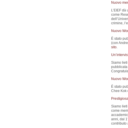
Nuovo memb
L’EIEF dà 
come Resea
dell’Univer
crimine, l’
Nuovo Wor
È stato pub
(con Andrea
sito
.
Un’intervi
Siamo lieti 
pubblicata
Congratula
Nuovo Wor
È stato pub
Chee Kok e
Prestigios
Siamo lieti
come membr
accademiche
anni, dal 
contributo 