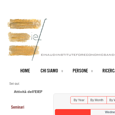
HOME
CHI SIAMO
PERSONE
RICERC
Sei qui:
Home
Seminars 2026
Attività dell'EIEF
By Year
By Month
By 
Seminari
Wedne