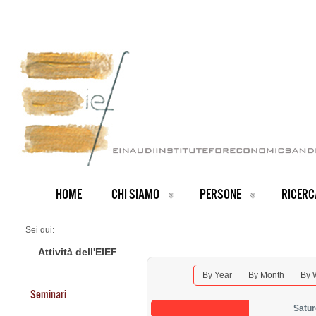
HOME
CHI SIAMO
PERSONE
RICERC
Sei qui:
Home
Seminars 2026
Attività dell'EIEF
By Year
By Month
By 
Seminari
Satu