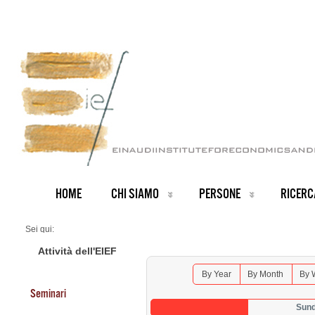
HOME
CHI SIAMO
PERSONE
RICERC
Sei qui:
Home
Seminars 2026
Attività dell'EIEF
By Year
By Month
By 
Seminari
Sund