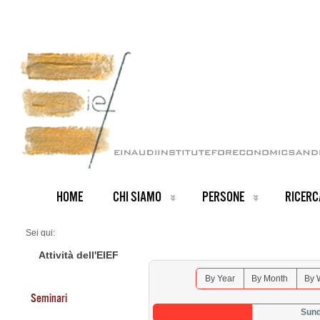
HOME
CHI SIAMO
PERSONE
RICERC
Sei qui:
Home
Seminars 2026
Attività dell'EIEF
By Year
By Month
By 
Seminari
Sund