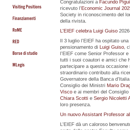
Congratulazioni a
Facundo Pigui
Visiting Positions
ricevuto l’
Economic Journal 202
Society in riconoscimento del lo
Finanziamenti
della rivista.
RoME
L’EIEF celebra Luigi Guiso
2026
Il 3 luglio l’EIEF ha ospitato una
RED
pensionamento di
Luigi Guiso
, 
Borse di studio
l’EIEF come Senior Professor e 
tutti i suoi coautori e amici che 
MLegis
partecipare a questa occasione 
straordinario contributo alla ri
Governatore della Banca d’Itali
Consiglio dei Ministri
Mario Drag
Visco
e ai membri del Consiglio d
Chiara Scotti
e
Sergio Nicoletti 
loro presenza.
Un nuovo Assistant Professor a
L’EIEF dà un caloroso benvenut