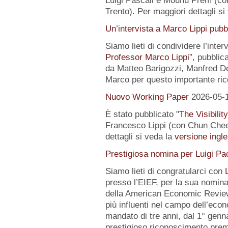
Luigi Pascali e Mounu Prem (co
Trento). Per maggiori dettagli si
Un’intervista a Marco Lippi pub
Siamo lieti di condividere l’interv
Professor Marco Lippi
”, pubblic
da Matteo Barigozzi, Manfred Dei
Marco per questo importante ri
Nuovo Working Paper
2026-05-
È stato pubblicato "
The Visibilit
Francesco Lippi (con Chun Chee
dettagli si veda la
versione ingle
Prestigiosa nomina per Luigi Pac
Siamo lieti di congratularci con
presso l’EIEF, per la sua nomin
della American Economic Review
più influenti nel campo dell’econo
mandato di tre anni, dal 1° gen
prestigioso riconoscimento premi