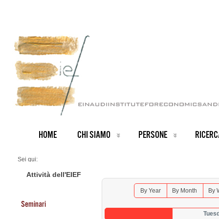
HOME
CHI SIAMO
PERSONE
RICERC
Sei qui:
Home
Seminars 2026
Attività dell'EIEF
By Year
By Month
By 
Seminari
Tues