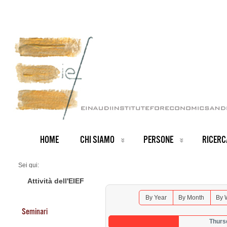
HOME
CHI SIAMO
PERSONE
RICERC
Sei qui:
Home
Seminars 2026
Attività dell'EIEF
By Year
By Month
By 
Seminari
Thurs