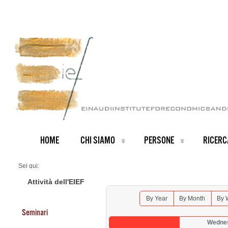
HOME
CHI SIAMO
PERSONE
RICERC
Sei qui:
Home
Seminars 2026
Attività dell'EIEF
By Year
By Month
By 
Seminari
Wednes