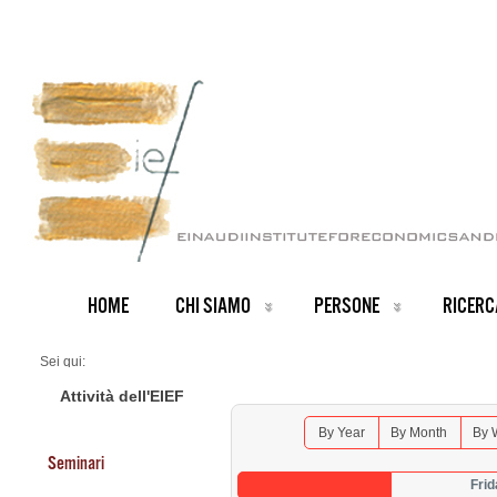
HOME
CHI SIAMO
PERSONE
RICERC
Sei qui:
Home
Seminars 2026
Attività dell'EIEF
By Year
By Month
By 
Seminari
Fri