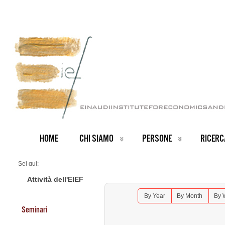
HOME
CHI SIAMO
PERSONE
RICERC
Sei qui:
Home
Seminars 2025
Attività dell'EIEF
Job Market Seminar: Simone Lenzu - NYU-Stern
By Year
By Month
By 
Seminari