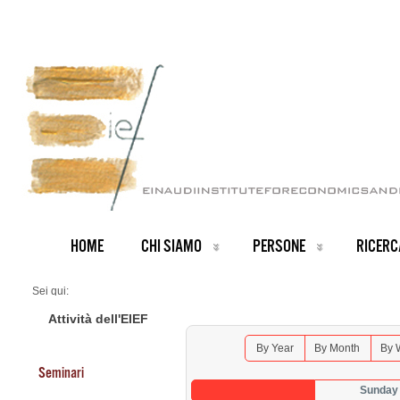
HOME
CHI SIAMO
PERSONE
RICERC
Sei qui:
Home
Seminars 2025
Attività dell'EIEF
By Year
By Month
By 
Seminari
Sunday