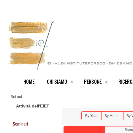
HOME
CHI SIAMO
PERSONE
RICERC
Sei qui:
Home
Seminars 2025
Attività dell'EIEF
By Year
By Month
By 
Seminari
Mond