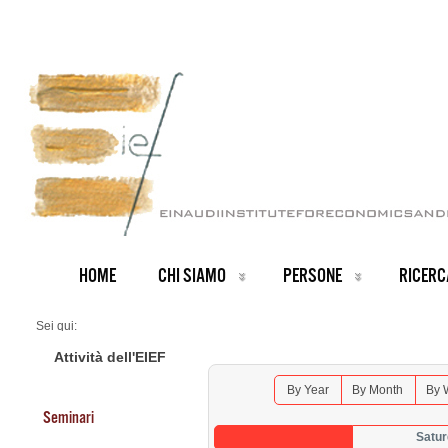
HOME
CHI SIAMO
PERSONE
RICERC
Sei qui:
Home
Seminars 2025
Attività dell'EIEF
By Year
By Month
By 
Seminari
Satur