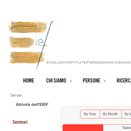
HOME
CHI SIAMO
PERSONE
RICERC
Sei qui:
Home
Seminars 2025
Attività dell'EIEF
By Year
By Month
By 
Seminari
Tues